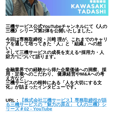
三機サービス公式YouTubeチャンネルにて《人の
三機》シリーズ第2弾を公開いたしました。
今回は専務取締役・川﨑 理が、これまでのキャリ
アを通して培ってきた「人」と「組織」への想
い、
そして三機サービスの成長を支える“採用力・人
財力”について語ります。
金融業界での経験から得た企業価値への洞察、採
用・定着へのこだわり、 健康経営やM&Aへの考
え方など、
三機サービスの根幹にある「人を大切にする文
化」が詰まったインタビューです。
URL：
【株式会社三機サービス】専務取締役が語
る三機サービスの「魅力の原点」《人の三機》シ
リーズ＃02 - YouTube