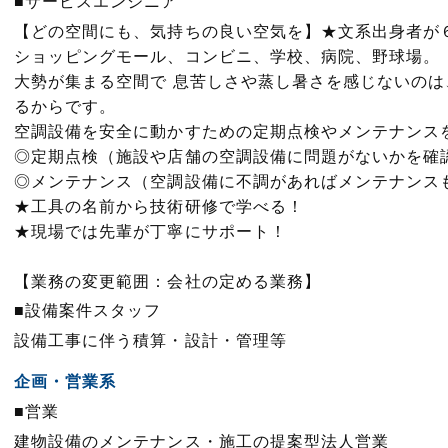
■サービスエンジニア
【どの空間にも、気持ちの良い空気を】★文系出身者が
ショッピングモール、コンビニ、学校、病院、野球場。
大勢が集まる空間で 息苦しさや蒸し暑さを感じないの
るからです。
空調設備を安全に動かすための定期点検やメンテナンス
◎定期点検（施設や店舗の空調設備に問題がないかを確
◎メンテナンス（空調設備に不調があればメンテナンス
★工具の名前から技術研修で学べる！
★現場では先輩が丁寧にサポート！
【業務の変更範囲：会社の定める業務】
■設備案件スタッフ
設備工事に伴う積算・設計・管理等
企画・営業系
■営業
建物設備のメンテナンス・施工の提案型法人営業